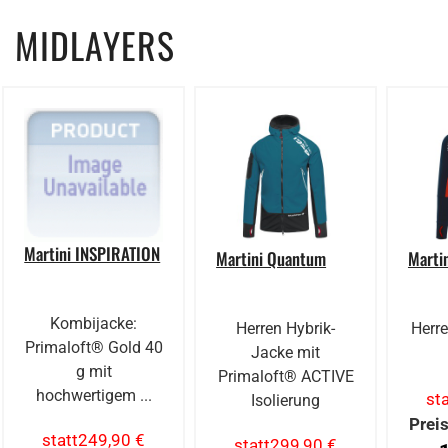
MIDLAYERS
Martini INSPIRATION
Martini Quantum
Marti
Kombijacke:
Herren Hybrik-
Herre
Primaloft® Gold 40
Jacke mit
g mit
Primaloft® ACTIVE
hochwertigem ...
sta
Isolierung
Preis
statt
249,90 €
statt
299,90 €