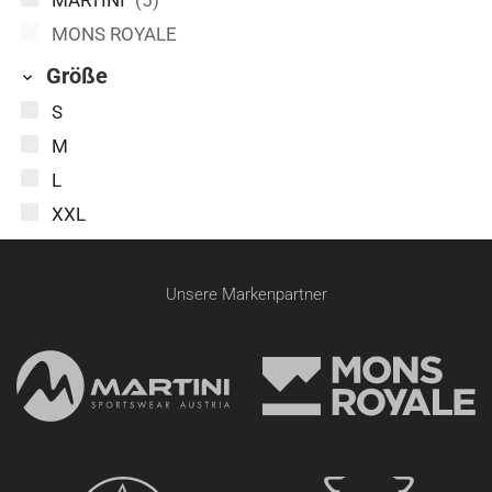
MARTINI
(5)
MONS ROYALE
Größe
S
M
L
XXL
Unsere Markenpartner