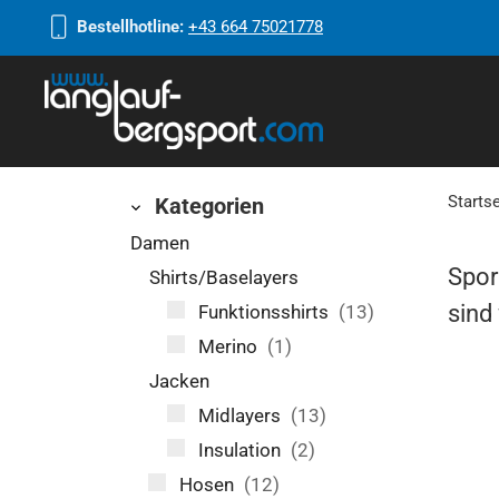
Bestellhotline:
+43 664 75021778
Startse
Kategorien
Damen
Spor
Shirts/Baselayers
sind
Funktionsshirts
(13)
Merino
(1)
Jacken
Midlayers
(13)
Insulation
(2)
Hosen
(12)