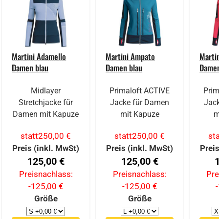
Martini Adamello
Martini Ampato
Marti
Damen blau
Damen blau
Damen
Midlayer
Primaloft ACTIVE
Prim
Stretchjacke für
Jacke für Damen
Jac
Damen mit Kapuze
mit Kapuze
m
statt
250,00 €
statt
250,00 €
sta
Preis (inkl. MwSt)
Preis (inkl. MwSt)
Preis
125,00 €
125,00 €
Preisnachlass:
Preisnachlass:
Pre
-125,00 €
-125,00 €
Größe
Größe