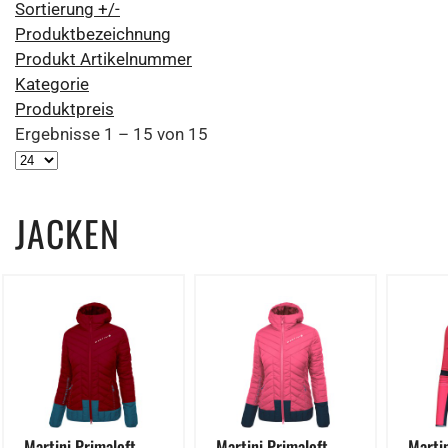
Sortierung +/-
Produktbezeichnung
Produkt Artikelnummer
Kategorie
Produktpreis
Ergebnisse 1 – 15 von 15
JACKEN
Martini Primaloft
Martini Primaloft
Marti