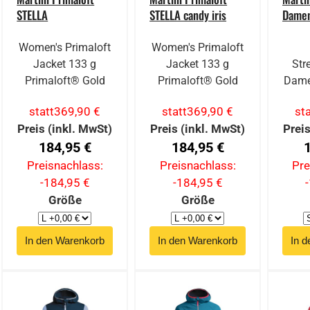
STELLA
STELLA candy iris
Damen
Women's Primaloft
Women's Primaloft
Jacket 133 g
Jacket 133 g
Str
Primaloft® Gold
Primaloft® Gold
Dame
statt
369,90 €
statt
369,90 €
sta
Preis (inkl. MwSt)
Preis (inkl. MwSt)
Preis
184,95 €
184,95 €
Preisnachlass:
Preisnachlass:
Pre
-184,95 €
-184,95 €
Größe
Größe