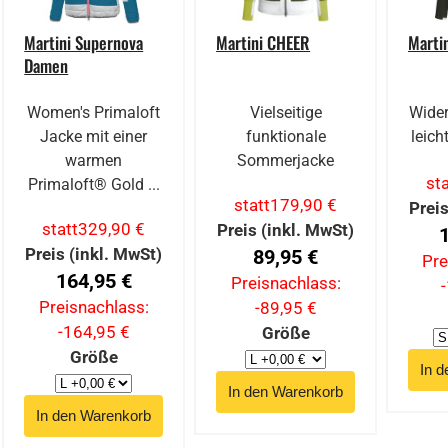
Martini Supernova
Martini CHEER
Marti
Damen
Women's Primaloft
Vielseitige
Wider
Jacke mit einer
funktionale
leich
warmen
Sommerjacke
sta
Primaloft® Gold ...
statt
179,90 €
Preis
statt
329,90 €
Preis (inkl. MwSt)
Preis (inkl. MwSt)
89,95 €
Pre
164,95 €
Preisnachlass:
Preisnachlass:
-89,95 €
-164,95 €
Größe
Größe