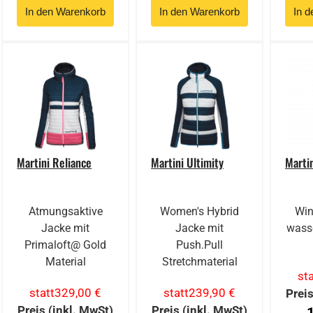
Martini Reliance
Martini Ultimity
Marti
Atmungsaktive
Women's Hybrid
Win
Jacke mit
Jacke mit
wass
Primaloft@ Gold
Push.Pull
Material
Stretchmaterial
sta
statt
329,00 €
statt
239,90 €
Preis
Preis (inkl. MwSt)
Preis (inkl. MwSt)