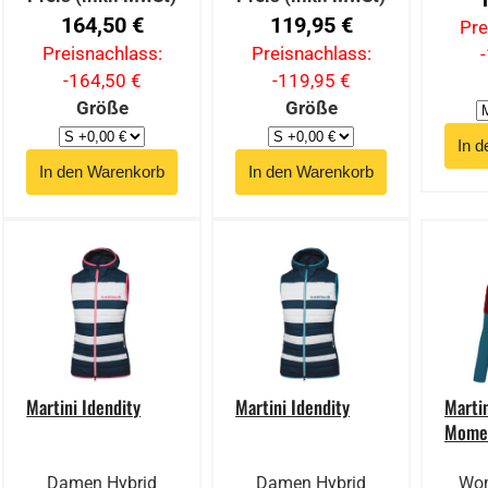
164,50 €
119,95 €
Pre
Preisnachlass:
Preisnachlass:
-164,50 €
-119,95 €
Größe
Größe
Martini Idendity
Martini Idendity
Marti
Mome
Damen Hybrid
Damen Hybrid
Wom