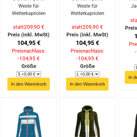
Weste für
Weste für
Ja
Wetterkapriolen
Wetterkapriolen
sta
statt
209,90 €
statt
209,90 €
Preis
Preis (inkl. MwSt)
Preis (inkl. MwSt)
104,95 €
104,95 €
Pre
Preisnachlass:
Preisnachlass:
-104,95 €
-104,95 €
Größe
Größe