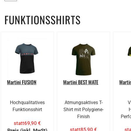
FUNKTIONSSHIRTS
Martini FUSION
Martini BEST MATE
Marti
Hochqualitatives
Atmungsaktives T-
V
Funktionsshirt
Shirt mit Polygiene-
H
Finish
Perf
statt
69,90 €
statt
85,90 €
sta
Preis (inkl. MwSt)