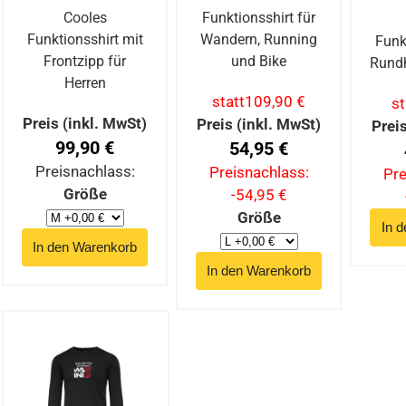
Cooles
Funktionsshirt für
Funktionsshirt mit
Wandern, Running
Funk
Frontzipp für
und Bike
Rundh
Herren
statt
109,90 €
st
Preis (inkl. MwSt)
Preis (inkl. MwSt)
Prei
99,90 €
54,95 €
Preisnachlass:
Preisnachlass:
Pre
Größe
-54,95 €
Größe