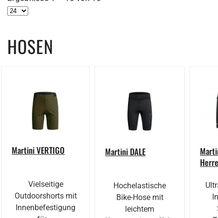
HOSEN
Martini VERTIGO
Marti
Martini DALE
Herr
Vielseitige
Ultr
Hochelastische
Outdoorshorts mit
I
Bike-Hose mit
Innenbefestigung
leichtem