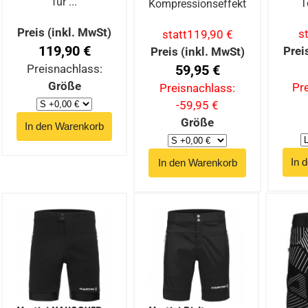
für ...
T
Kompressionseffekt
Preis (inkl. MwSt)
s
statt
119,90 €
119,90 €
Prei
Preis (inkl. MwSt)
Preisnachlass:
59,95 €
Größe
Pr
Preisnachlass:
-59,95 €
Größe