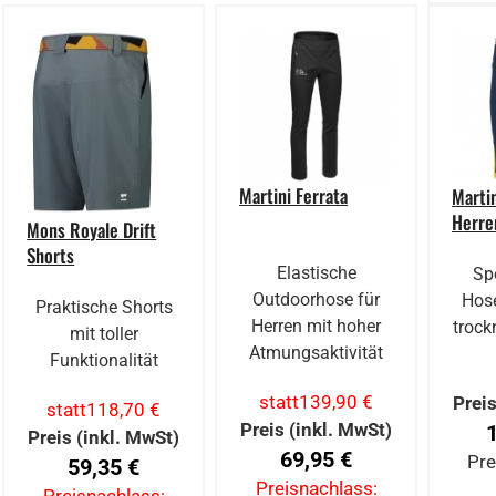
Martini Ferrata
Marti
Herre
Mons Royale Drift
Shorts
Elastische
Sp
Outdoorhose für
Hose
Praktische Shorts
Herren mit hoher
troc
mit toller
Atmungsaktivität
Funktionalität
statt
139,90 €
Preis
statt
118,70 €
Preis (inkl. MwSt)
Preis (inkl. MwSt)
69,95 €
Pre
59,35 €
Preisnachlass: