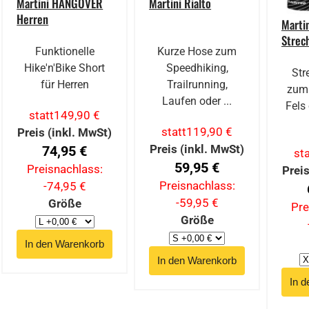
Martini HANGOVER
Martini Rialto
Herren
Martin
Strec
Funktionelle
Kurze Hose zum
Hike'n'Bike Short
Speedhiking,
St
für Herren
Trailrunning,
zum
Laufen oder ...
Fels
statt
149,90 €
statt
119,90 €
Preis (inkl. MwSt)
Preis (inkl. MwSt)
74,95 €
sta
59,95 €
Preisnachlass:
Preis
Preisnachlass:
-74,95 €
-59,95 €
Größe
Pre
Größe