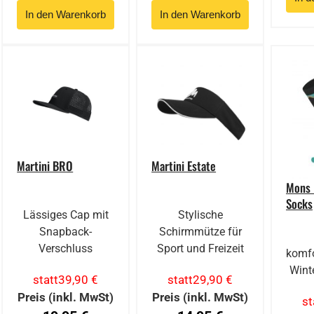
Martini BRO
Martini Estate
Mons 
Socks
Lässiges Cap mit
Stylische
Snapback-
Schirmmütze für
Verschluss
Sport und Freizeit
komfo
Wint
statt
39,90 €
statt
29,90 €
Preis (inkl. MwSt)
Preis (inkl. MwSt)
st