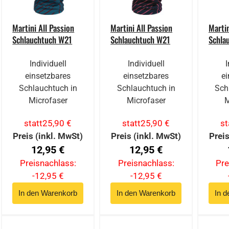
Martini All Passion
Martini All Passion
Martin
Schlauchtuch W21
Schlauchtuch W21
Schla
Individuell
Individuell
einsetzbares
einsetzbares
ei
Schlauchtuch in
Schlauchtuch in
Sch
Microfaser
Microfaser
M
statt
25,90 €
statt
25,90 €
st
Preis (inkl. MwSt)
Preis (inkl. MwSt)
Preis
12,95 €
12,95 €
Preisnachlass:
Preisnachlass:
Pre
-12,95 €
-12,95 €