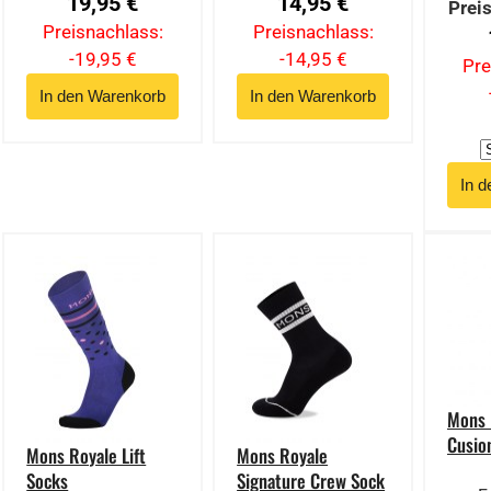
19,95 €
14,95 €
Preis
Preisnachlass:
Preisnachlass:
-19,95 €
-14,95 €
Pre
Mons 
Cusio
Mons Royale Lift
Mons Royale
Socks
Signature Crew Sock