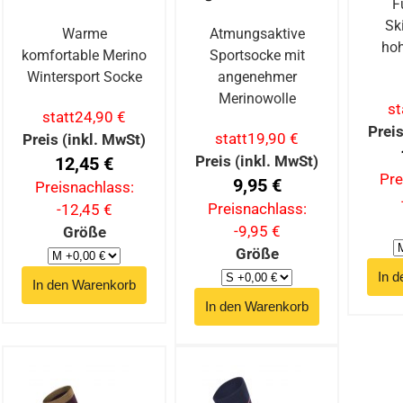
F
Sk
Warme
Atmungsaktive
ho
komfortable Merino
Sportsocke mit
Wintersport Socke
angenehmer
Merinowolle
st
statt
24,90 €
Preis
statt
19,90 €
Preis (inkl. MwSt)
Preis (inkl. MwSt)
12,45 €
Pre
9,95 €
Preisnachlass:
Preisnachlass:
-12,45 €
-9,95 €
Größe
Größe