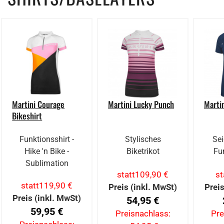
Martini Courage
Martini Lucky Punch
Martin
Bikeshirt
Funktionsshirt -
Stylisches
Se
Hike 'n Bike -
Biketrikot
Fu
Sublimation
statt
109,90 €
st
statt
119,90 €
Preis (inkl. MwSt)
Preis
Preis (inkl. MwSt)
54,95 €
59,95 €
Preisnachlass:
Pre