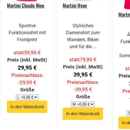
Martini Cloude Nine
Martini Hype
Marti
Sportive
Stylisches
Funktionsshirt mit
Damenshirt zum
Ä
Frontprint
Wandern, Biken
Funk
und für die ...
statt
59,90 €
Somm
statt
79,90 €
Preis (inkl. MwSt)
Preis (inkl. MwSt)
29,95 €
st
39,95 €
Preisnachlass:
Preis
Preisnachlass:
-29,95 €
-39,95 €
Größe
Pre
Größe