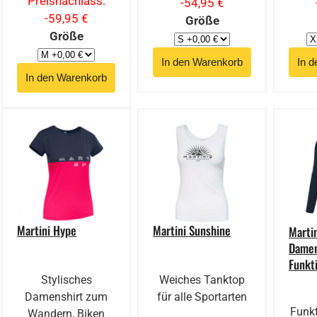
Preisnachlass:
-54,95 €
-59,95 €
Größe
Größe
Martini Hype
Martini Sunshine
Marti
Dame
Funkt
Stylisches
Weiches Tanktop
Damenshirt zum
für alle Sportarten
Funkt
Wandern, Biken