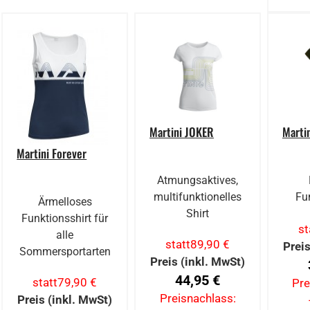
Martini JOKER
Marti
Martini Forever
Atmungsaktives,
multifunktionelles
Fu
Ärmelloses
Shirt
Funktionsshirt für
st
alle
statt
89,90 €
Preis
Sommersportarten
Preis (inkl. MwSt)
44,95 €
statt
79,90 €
Pre
Preisnachlass:
Preis (inkl. MwSt)