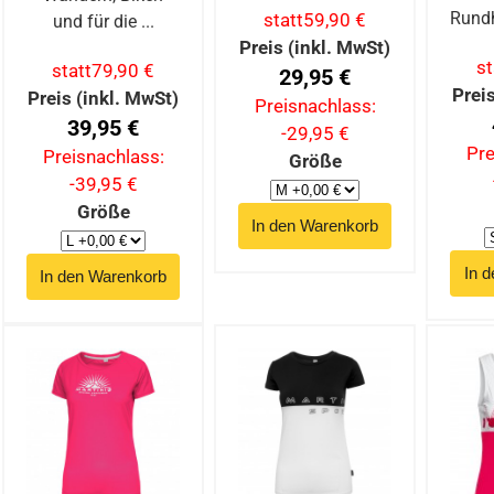
Rundh
statt
59,90 €
und für die ...
Preis (inkl. MwSt)
st
statt
79,90 €
29,95 €
Prei
Preis (inkl. MwSt)
Preisnachlass:
39,95 €
-29,95 €
Pre
Preisnachlass:
Größe
-39,95 €
Größe