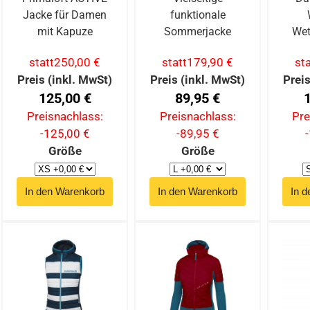
Jacke für Damen
funktionale
mit Kapuze
Sommerjacke
Wet
statt
250,00 €
statt
179,90 €
sta
Preis (inkl. MwSt)
Preis (inkl. MwSt)
Preis
125,00 €
89,95 €
Preisnachlass:
Preisnachlass:
Pre
-125,00 €
-89,95 €
Größe
Größe