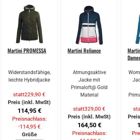
Martini PROMESSA
Martini Reliance
Marti
Dame
Widerstandsfähige,
Atmungsaktive
Wome
leichte Hybridjacke
Jacke mit
Jac
Primaloft@ Gold
statt
229,90 €
Material
Prima
Preis (inkl. MwSt)
statt
329,00 €
sta
114,95 €
Preis (inkl. MwSt)
Preis
Preisnachlass:
164,50 €
-114,95 €
Preisnachlass:
Pre
Größe