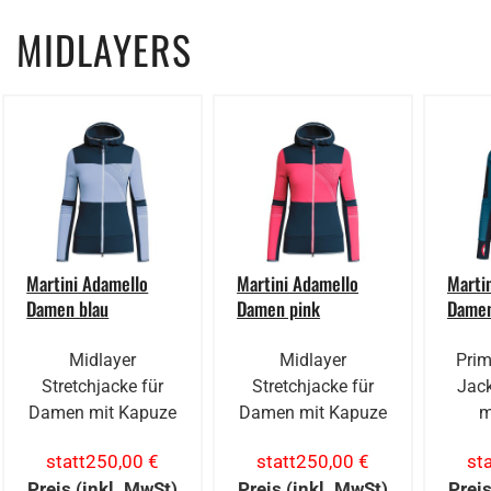
MIDLAYERS
Martini Adamello
Martini Adamello
Marti
Damen blau
Damen pink
Damen
Midlayer
Midlayer
Prim
Stretchjacke für
Stretchjacke für
Jac
Damen mit Kapuze
Damen mit Kapuze
m
statt
250,00 €
statt
250,00 €
sta
Preis (inkl. MwSt)
Preis (inkl. MwSt)
Preis