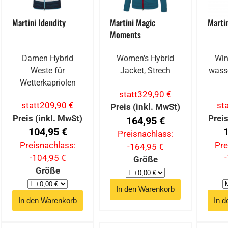
Martini Idendity
Martini Magic
Marti
Moments
Damen Hybrid
Women's Hybrid
Win
Weste für
Jacket, Strech
wass
Wetterkapriolen
statt
329,90 €
statt
209,90 €
sta
Preis (inkl. MwSt)
Preis (inkl. MwSt)
Preis
164,95 €
104,95 €
Preisnachlass:
Preisnachlass:
Pre
-164,95 €
-104,95 €
Größe
Größe