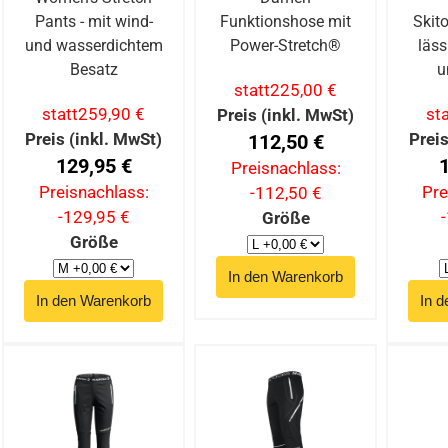
Pants - mit wind-
Funktionshose mit
Skit
und wasserdichtem
Power-Stretch®
läss
Besatz
u
statt
225,00 €
statt
259,90 €
sta
Preis (inkl. MwSt)
Preis (inkl. MwSt)
Preis
112,50 €
129,95 €
Preisnachlass:
Preisnachlass:
Pre
-112,50 €
-129,95 €
Größe
Größe