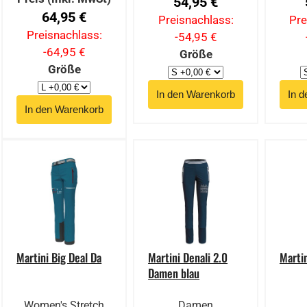
54,95 €
64,95 €
Preisnachlass:
Pre
Preisnachlass:
-54,95 €
-64,95 €
Größe
Größe
Martini Big Deal Da
Martini Denali 2.0
Martin
Damen blau
Women's Stretch
Damen