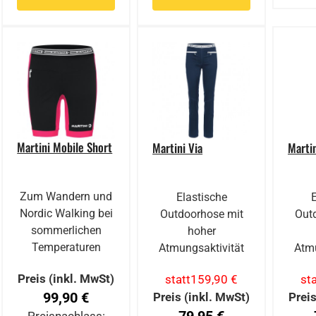
Martini Mobile Short
Martini Via
Martin
Zum Wandern und
Elastische
Nordic Walking bei
Outdoorhose mit
Out
sommerlichen
hoher
Temperaturen
Atmungsaktivität
Atmu
Preis (inkl. MwSt)
statt
159,90 €
sta
99,90 €
Preis (inkl. MwSt)
Preis