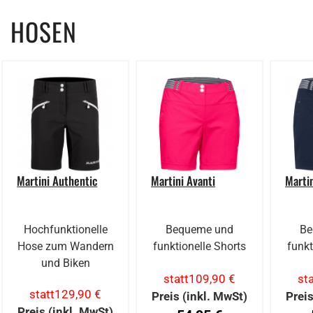
HOSEN
Martini Authentic
Martini Avanti
Martin
Hochfunktionelle
Bequeme und
Be
Hose zum Wandern
funktionelle Shorts
funkt
und Biken
statt
109,90 €
sta
statt
129,90 €
Preis (inkl. MwSt)
Preis
Preis (inkl. MwSt)