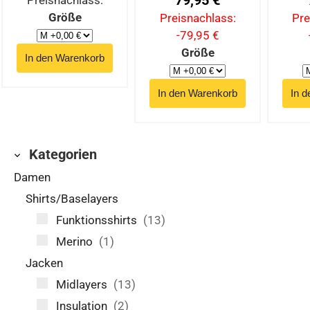
79,95 €
Preisnachlass:
Größe
Preisnachlass:
Pre
-79,95 €
Größe
Kategorien
Damen
Shirts/Baselayers
Funktionsshirts
(13)
Merino
(1)
Jacken
Midlayers
(13)
Insulation
(2)