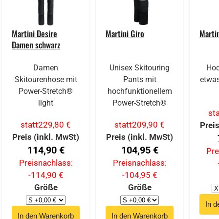
Martini Desire
Martini Giro
Marti
Damen schwarz
Damen
Unisex Skitouring
Hoc
Skitourenhose mit
Pants mit
etwas
Power-Stretch®
hochfunktionellem
light
Power-Stretch®
sta
statt
229,80 €
statt
209,90 €
Preis
Preis (inkl. MwSt)
Preis (inkl. MwSt)
114,90 €
104,95 €
Pre
Preisnachlass:
Preisnachlass:
-114,90 €
-104,95 €
Größe
Größe